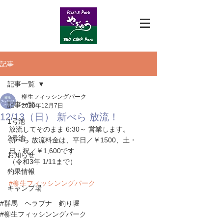
記事
記事一覧
柳生フィッシングパーク
記事一覧
2020年12月7日
12/13（日） 新べら 放流！
1号池
放流してそのまま 6:30～ 営業します。 
2号池
新べら 放流料金は、平日／￥1500、土・
日・祝／￥1,600です
お知らせ
（令和3年 1/11まで）
釣果情報
#柳生フィッシンングパーク
キャンプ場
#群馬 ヘラブナ 釣り堀
#柳生フィッシンングパーク