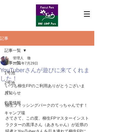
記事
記事一覧
管理人 徹
記事一覧
2021年7月29日
YouTuberさんが遊びに来てくれま
1号池
した！
2号池
いつも柳生FPのご利用ありがとうございま
す。
お知らせ
釣果情報
柳生フィッシングパークのてっちゃんです！
キャンプ場
さてさて、この度、柳生FPマスターインスト
ラクターの黒澤さん（あきちゃん）が近県の
猛者とYouTuberさんを引き連れて柳生FPに