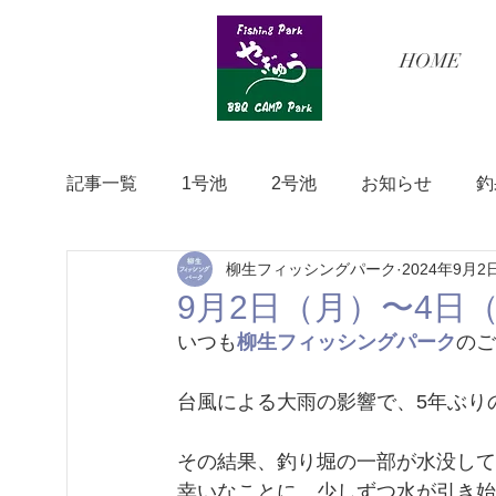
HOME
記事一覧
1号池
2号池
お知らせ
釣
柳生フィッシングパーク
2024年9月2
9月2日（月）〜4日
いつも
柳生フィッシングパーク
のご
台風による大雨の影響で、5年ぶり
その結果、釣り堀の一部が水没して
幸いなことに、少しずつ水が引き始