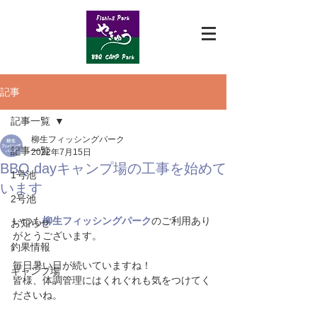
記事
記事一覧
柳生フィッシングパーク
記事一覧
2022年7月15日
BBQ dayキャンプ場の工事を始めて
1号池
います
2号池
いつも
柳生フィッシングパーク
のご利用あり
お知らせ
がとうございます。
釣果情報
毎日暑い日が続いていますね！
キャンプ場
皆様、体調管理にはくれぐれも気をつけてく
ださいね。