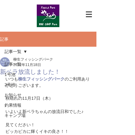
記事
記事一覧
柳生フィッシングパーク
記事一覧
2022年11月18日
新ベラ放流しました！
1号池
いつも
柳生フィッシングパーク
のご利用あり
2号池
がとうございます。
お知らせ
秋晴れの11月17日（木）
釣果情報
いよいよ新ベラちゃんの放流日和でした♪
キャンプ場
見てください！
ピッカピカに輝くイキの良さ！！