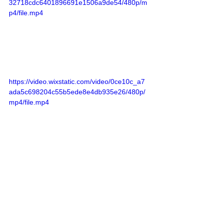
32718cdc6401896691e1506a9de54/480p/m
p4/file.mp4
https://video.wixstatic.com/video/0ce10c_a7
ada5c698204c55b5ede8e4db935e26/480p/
mp4/file.mp4