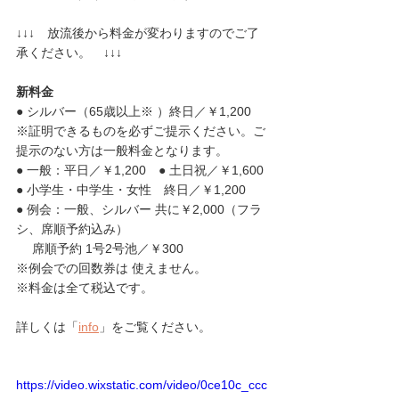
↓↓↓　放流後から料金が変わりますのでご了
承ください。　↓↓↓
新料金
● シルバー（65歳以上※ ）終日／￥1,200
※証明できるものを必ずご提示ください。ご
提示のない方は一般料金となります。
● 一般：平日／￥1,200　● 土日祝／￥1,600
● 小学生・中学生・女性　終日／￥1,200
● 例会：一般、シルバー 共に￥2,000（フラ
シ、席順予約込み）
　 席順予約 1号2号池／￥300
※例会での回数券は 使えません。
※料金は全て税込です。
詳しくは「
info
」をご覧ください。
https://video.wixstatic.com/video/0ce10c_ccc