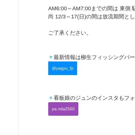
AM6:00～AM7:00までの間は 
尚 12/3～17(日)の間は放流期間と
ご了承ください。
▼
最新情報は
柳生フィッシングパー
@yagyu_fp
▼
看板娘の
ジュン
のインスタもフォ
pa.nda2560