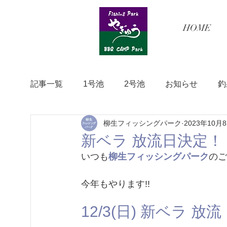
HOME
記事一覧
1号池
2号池
お知らせ
釣
柳生フィッシングパーク
2023年10月
新ベラ 放流日決定！
いつも
柳生フィッシングパーク
のご
今年もやります!!
12/3(日) 新ベラ 放流