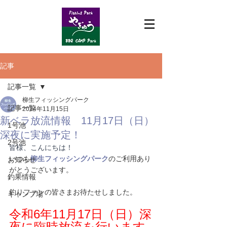
記事
記事一覧
柳生フィッシングパーク
記事一覧
2024年11月15日
新ベラ放流情報 11月17日（日）
1号池
深夜に実施予定！
2号池
皆様、こんにちは！
いつも
柳生フィッシングパーク
のご利用あり
お知らせ
がとうございます。
釣果情報
釣りファンの皆さまお待たせしました。
キャンプ場
令和6年11月17日（日）深
夜に臨時放流を行います