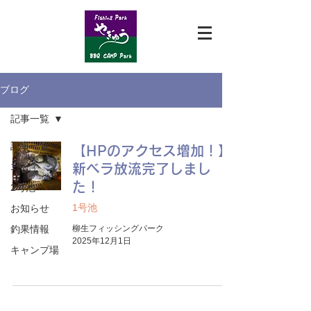
ブログ
記事一覧
記事一覧
【HPのアクセス増加！】
1号池
新ベラ放流完了しまし
た！
2号池
1号池
お知らせ
釣果情報
柳生フィッシングパーク
2025年12月1日
キャンプ場